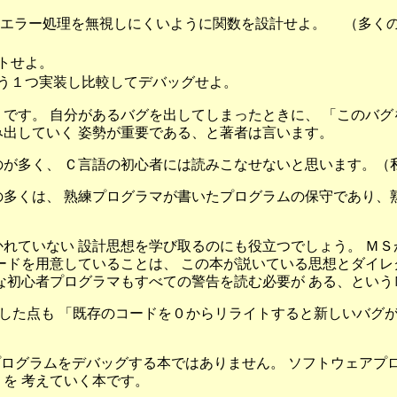
エラー処理を無視しにくいように関数を設計せよ。 （多くの 
トせよ。
う１つ実装し比較してデバッグせよ。
です。 自分があるバグを出してしまったときに、 「このバ
出していく 姿勢が重要である、と著者は言います。
が多く、 Ｃ言語の初心者には読みこなせないと思います。（
多くは、 熟練プログラマが書いたプログラムの保守であり、
れていない 設計思想を学び取るのにも役立つでしょう。 Ｍ
ードを用意していることは、 この本が説いている思想とダイレ
な初心者プログラマもすべての警告を読む必要が ある、とい
er として出発した点も 「既存のコードを０からリライトすると新し
cess です。 こちらはプログラムをデバッグする本ではありません。 ソ
を 考えていく本です。