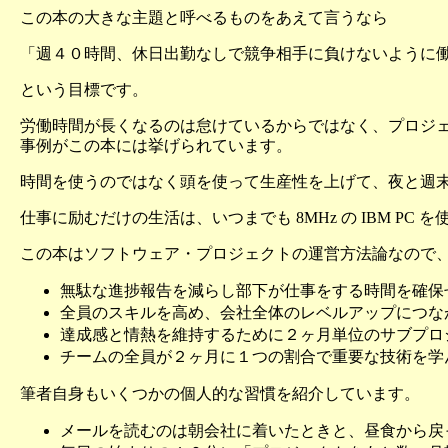
この本の大きな主題と呼べるものをあえて言うなら
「週４０時間、休日出勤なしで競争相手に負けないように
という目標です。
労働時間が長くなるのは怠けているからではなく、プロジェクト
事例がこの本には挙げられています。
時間を使うのではなく頭を使って生産性を上げて、夜と週末
仕事に励むだけの生活は、いつまでも 8MHz の IBM PC
この本はソフトウェア・プロジェクトの運営方法論なので、
無駄な進捗報告を減らし部下が仕事をする時間を確保
全員のスキルを高め、会社全体のレベルアップにつな
達成感と情熱を維持するために２ヶ月単位のサブプロ
チームの全員が２ヶ月に１つの割合で重要な技術を学
筆者自身もいくつかの個人的な習慣を紹介しています。
メールを読むのは朝会社に着いたときと、昼食から戻