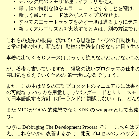
デバッグ用のメモリ管理ライブラリを使え。
帰り値の特別な値をエラーコードとすることを避け、 
新しく書いたコードは必ずステップ実行せよ。
すべてのエラートラップを必ず一度は通るようにテス
新しくアルゴリズムを実装するときは、別の方法でも
これらの提案の根底に流れている思想は「バグの自動検出」
と常に問い掛け、新たな自動検出手法を自分なりに日々生み
本著に出てくるＣソースはじっくり読まないといけないもの
が、著者も書いていますが、経験の浅いプログラマの仕事の
雰囲気を変えていくための 第一歩になるでしょう。
また、この本はＭＳの言語プロダクトのマニュアルには書か
の可能な デバッガを用意し、デバッグモードとリリースモ
て日本語訳する方針（ボーランドは 翻訳しない）も、どん
また MFC が OOA 的発想でなく SDK の wrapp
う。
つぎに Debbuging The Development Pro
え、これをいかに改善するか（＝開発プロセスのデバッグ）