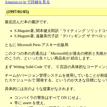
Amazon.co.jp で詳細を見る
(1997/01/05)
最近読んだ本の書評です。
S.Maguire著, 関本健太郎訳「ライティング ソリッド
S.Maguire著, 遠藤美代子訳「デバッギング ザ デベ
ともに Microsoft Press アスキー出版局
この２つの本の共通点は「Microsoft社が過去の挫折と失
のこうの、といった生々しい商品名が 続出します。
まず Writing Solid Code です。 Ｃ言語の具
チームがバージョン管理システムを使用していることが前提で、
たスケジュールで 開発する、というのが大きな目標になっ
具体的には次のような提案がなされます。
コンパイラの警告はすべて ON にせよ。
常に assert を使え。