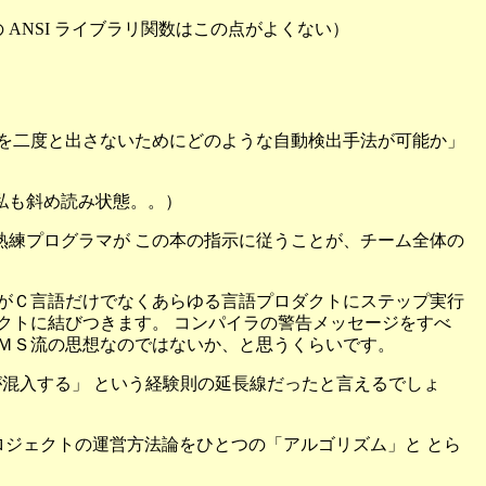
ANSI ライブラリ関数はこの点がよくない）
グを二度と出さないためにどのような自動検出手法が可能か」
私も斜め読み状態。。）
熟練プログラマが この本の指示に従うことが、チーム全体の
ＳがＣ言語だけでなくあらゆる言語プロダクトにステップ実行
クトに結びつきます。 コンパイラの警告メッセージをすべ
うＭＳ流の思想なのではないか、と思うくらいです。
いバグが混入する」 という経験則の延長線だったと言えるでしょ
フトウェアプロジェクトの運営方法論をひとつの「アルゴリズム」と とら